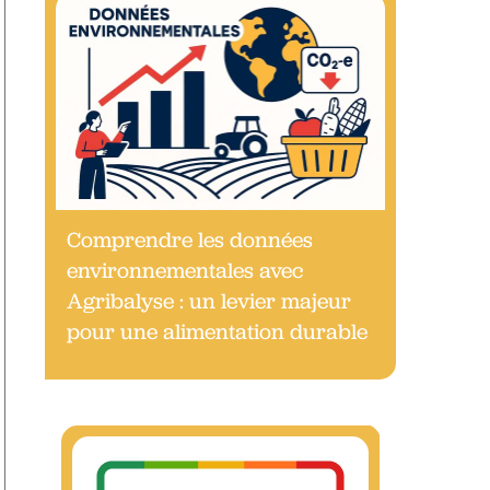
Comprendre les données
environnementales avec
Agribalyse : un levier majeur
pour une alimentation durable