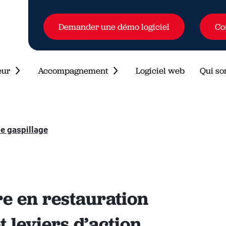
Demander une démo logiciel
Co
eur
Accompagnement
Logiciel web
Qui s
le gaspillage
re en restauration
et leviers d’action