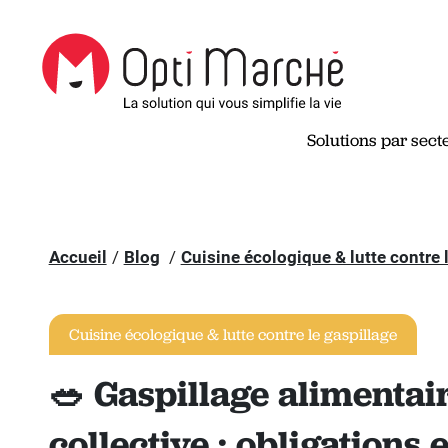
Solutions par sect
Accueil
Blog
Cuisine écologique & lutte contre 
Cuisine écologique & lutte contre le gaspillage
🥗 Gaspillage alimentai
collective : obligations 