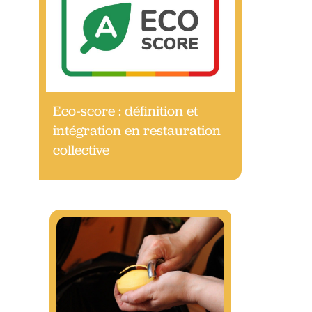
Eco-score : définition et
intégration en restauration
collective